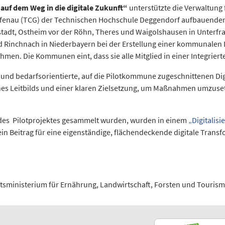
auf dem Weg in die digitale Zukunft“
unterstützte die Verwaltung 
enau (TCG) der Technischen Hochschule Deggendorf aufbauenden
stadt, Ostheim vor der Röhn, Theres und Waigolshausen in Unter
 Rinchnach in Niederbayern bei der Erstellung einer kommunalen D
en. Die Kommunen eint, dass sie alle Mitglied in einer Integrierte
d bedarfsorientierte, auf die Pilotkommune zugeschnittenen Digit
nes Leitbilds und einer klaren Zielsetzung, um Maßnahmen umzusetz
 des Pilotprojektes gesammelt wurden, wurden in einem
„Digitalisi
in Beitrag für eine eigenständige, flächendeckende digitale Trans
atsministerium für Ernährung, Landwirtschaft, Forsten und Tourism