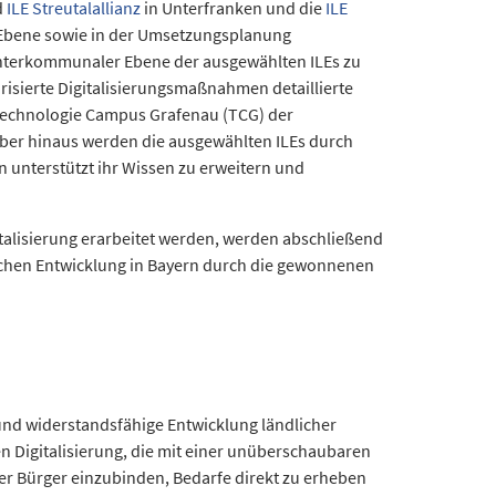
d
ILE Streutalallianz
in Unterfranken und die
ILE
LE-Ebene sowie in der Umsetzungsplanung
f interkommunaler Ebene der ausgewählten ILEs zu
iorisierte Digitalisierungsmaßnahmen detaillierte
 Technologie Campus Grafenau (TCG) der
über hinaus werden die ausgewählten ILEs durch
unterstützt ihr Wissen zu erweitern und
talisierung erarbeitet werden, werden abschließend
lichen Entwicklung in Bayern durch die gewonnenen
 und widerstandsfähige Entwicklung ländlicher
n Digitalisierung, die mit einer unüberschaubaren
er Bürger einzubinden, Bedarfe direkt zu erheben