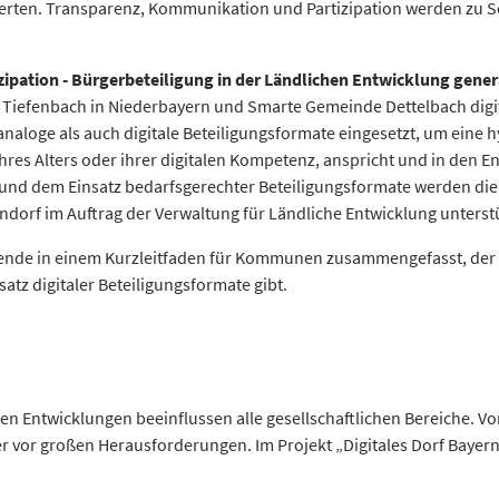
erten. Transparenz, Kommunikation und Partizipation werden zu Sch
zipation - Bürgerbeteiligung in der Ländlichen Entwicklung gene
fenbach in Niederbayern und Smarte Gemeinde Dettelbach digita
naloge als auch digitale Beteiligungsformate eingesetzt, um eine h
es Alters oder ihrer digitalen Kompetenz, anspricht und in den En
n und dem Einsatz bedarfsgerechter Beteiligungsformate werden 
orf im Auftrag der Verwaltung für Ländliche Entwicklung unterstü
ende in einem Kurzleitfaden für Kommunen zusammengefasst, der d
atz digitaler Beteiligungsformate gibt.
hen Entwicklungen beeinflussen alle gesellschaftlichen Bereiche. 
r vor großen Herausforderungen. Im Projekt „Digitales Dorf Bayer